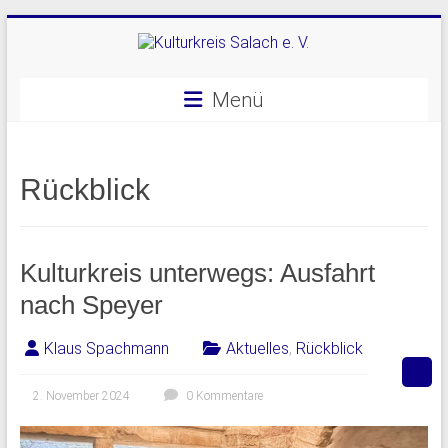
Skip
to
content
Kulturkreis
Menü
Salach
e.
Rückblick
V.
Kulturkreis unterwegs: Ausfahrt
nach Speyer
Klaus Spachmann
Aktuelles
,
Rückblick
2. November 2024
0 Kommentare