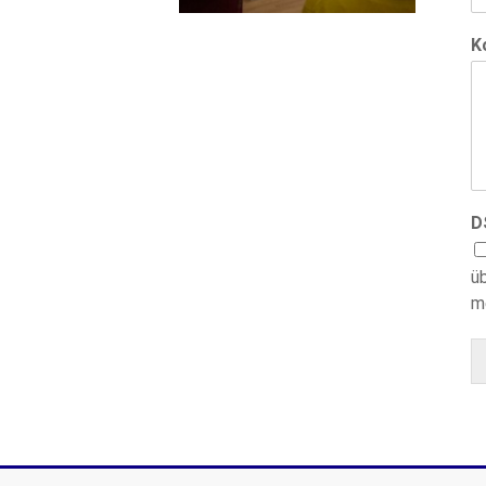
K
D
ü
m