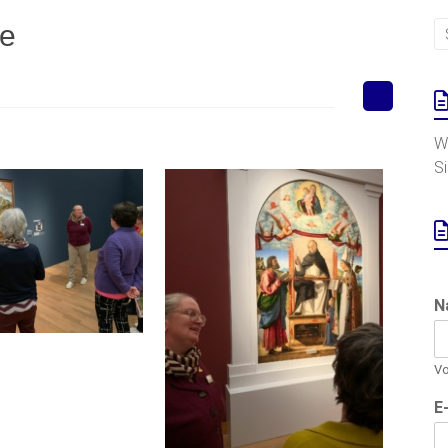
ie
W
S
N
V
E